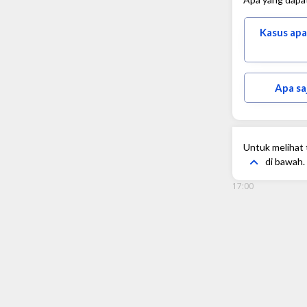
Kasus apa
Apa sa
Untuk melihat t
di bawah.
17:00