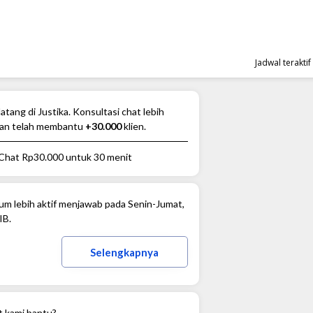
Jadwal terakti
atang di Justika. Konsultasi chat lebih
an telah membantu
+30.000
klien.
 Chat
Rp30.000
untuk 30 menit
m lebih aktif menjawab pada Senin-Jumat,
IB.
Selengkapnya
t kami bantu?