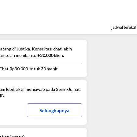
Jadwal terakti
atang di Justika. Konsultasi chat lebih
an telah membantu
+30.000
klien.
 Chat
Rp30.000
untuk 30 menit
m lebih aktif menjawab pada Senin-Jumat,
IB.
Selengkapnya
t kami bantu?