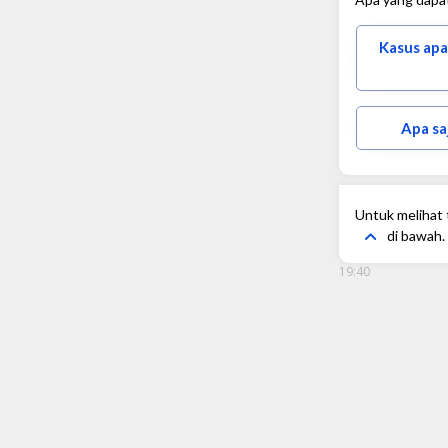
Kasus apa
Apa sa
Untuk melihat t
di bawah.
19:40